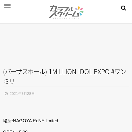
NEWS
PROFILE
SCHEDULE
DISCOGRAPHY
MOVIE
(
バ
ー
サ
ス
ホ
ー
ル
) 1MILLION IDOL EXPO
#
ワ
ン
ミ
リ
AUDITION
STORE
2021年7月28日
FAN CLUB
場所:NAGOYA ReNY limited