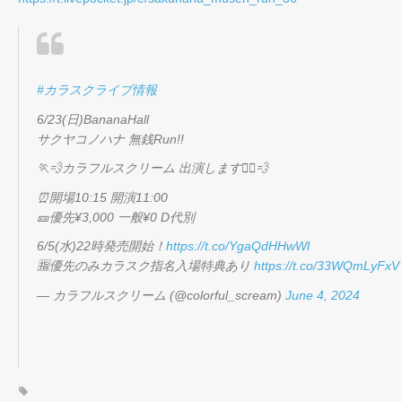
#カラスクライブ情報
6/23(日)BananaHall
サクヤコノハナ 無銭Run!!
🏃💨カラフルスクリーム 出演します🏃‍♂️💨
⏰開場10:15 開演11:00
🎫優先¥3,000 一般¥0 D代別
6/5(水)22時発売開始！
https://t.co/YgaQdHHwWl
🈯️優先のみカラスク指名入場特典あり
https://t.co/33WQmLyFxV
— カラフルスクリーム (@colorful_scream)
June 4, 2024