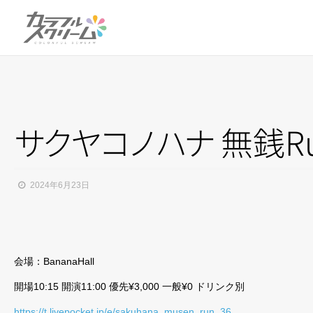
サ
ク
ヤ
コ
ノ
ハ
ナ
無銭Ru
2024年6月23日
会場：BananaHall
開場10:15 開演11:00 優先¥3,000 一般¥0 ドリンク別
https://t.livepocket.jp/e/sakuhana_musen_run_36