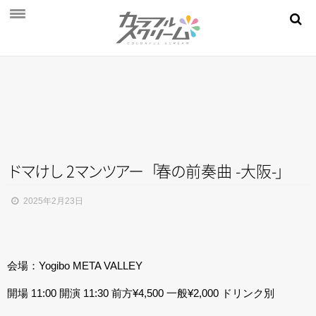
NEWS
PROFILE
SCHEDULE
DISCOGRAPHY
MOVIE
ド
マ
け
し
2
マ
ン
ツ
ア
ー
「
春
の
前奏曲 -大阪
-
」
AUDITION
2025年2月23日
STORE
FAN CLUB
会場：Yogibo META VALLEY
開場 11:00 開演 11:30 前方¥4,500 一般¥2,000 ドリンク別