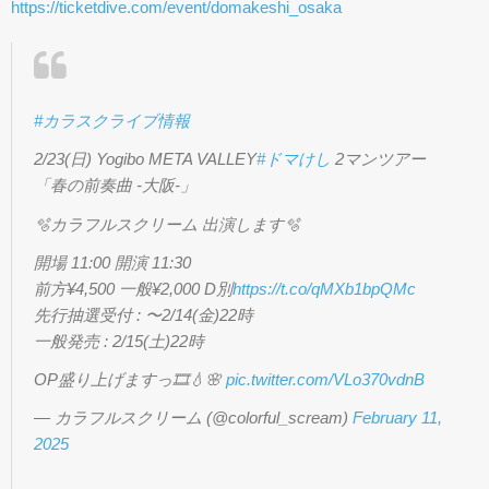
https://ticketdive.com/event/domakeshi_osaka
#カラスクライブ情報
2/23(日) Yogibo META VALLEY
#ドマけし
2マンツアー
「春の前奏曲 -大阪-」
🫧カラフルスクリーム 出演します🫧
開場 11:00 開演 11:30
前方¥4,500 一般¥2,000 D別
https://t.co/qMXb1bpQMc
先行抽選受付 : 〜2/14(金)22時
一般発売 : 2/15(土)22時
OP盛り上げますっ🎞️💧🌸
pic.twitter.com/VLo370vdnB
— カラフルスクリーム (@colorful_scream)
February 11,
2025