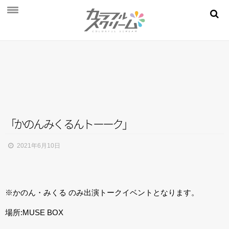
NEWS
PROFILE
SCHEDULE
DISCOGRAPHY
MOVIE
「
か
の
ん
み
く
る
ん
ト
ー
ー
ク
」
AUDITION
2021年6月10日
STORE
FAN CLUB
※かのん・みくる のみ出演トークイベントとなります。
場所:MUSE BOX