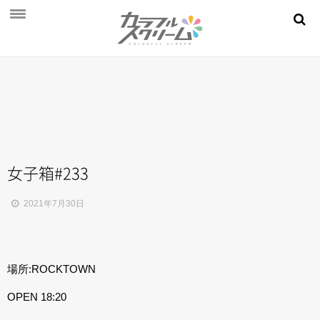
NEWS
PROFILE
SCHEDULE
DISCOGRAPHY
MOVIE
女子箱#233
AUDITION
2021年7月30日
STORE
FAN CLUB
場所:ROCKTOWN
OPEN 18:20