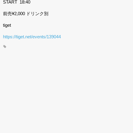
START 18:40
前売¥2,000 ドリンク別
tiget
https://tiget.net/events/139044