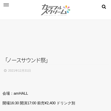
NEWS
PROFILE
SCHEDULE
DISCOGRAPHY
MOVIE
「
ノ
ー
ス
サ
ウ
ン
ド
祭
」
AUDITION
2021年12月31日
STORE
FAN CLUB
会場：amHALL
開場16:30 開演17:00 前売¥2,400 ドリンク別