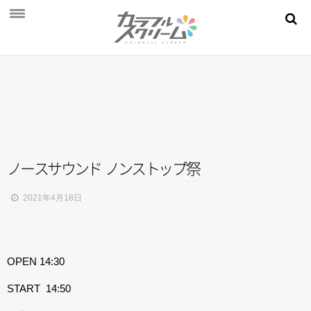
NEWS
PROFILE
SCHEDULE
DISCOGRAPHY
MOVIE
ノ
ー
ス
サ
ウ
ン
ド
ノ
ン
ス
ト
ッ
プ
祭
AUDITION
2021年4月18日
STORE
FAN CLUB
OPEN 14:30
START 14:50