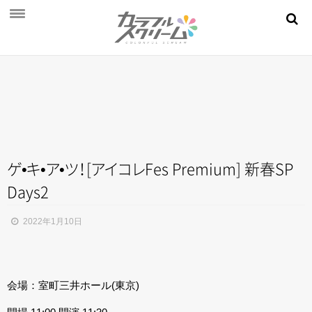
NEWS
PROFILE
SCHEDULE
DISCOGRAPHY
MOVIE
ゲ
•
キ
•
ア
•
ツ
！
[
ア
イ
コ
レ
Fes Premium] 新春SP
Days2
AUDITION
STORE
2022年1月10日
FAN CLUB
会場：室町三井ホール(東京)