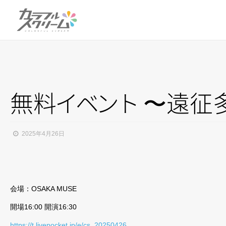
無
料
イ
ベ
ン
ト
〜遠征
2025年4月26日
会場：OSAKA MUSE
開場16:00 開演16:30
https://t.livepocket.jp/e/cs_20250426