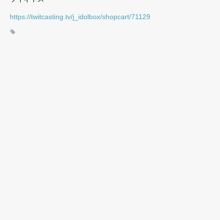
https://twitcasting.tv/j_idolbox/shopcart/71129