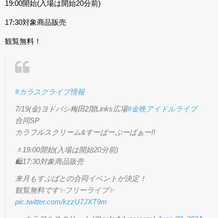
19:00開始(入場は開始20分前)
17:30対象商品販売
観覧無料！
#カラスクライブ情報
7/19(金)ヨドバシ梅田2階Links広場
#金晩アイドルライブ
合同SP
カラフルスクリーム&すーぱーぷーばぁー!!
🚶19:00開始(入場は開始20分前)
🛍️17:30対象商品販売
来月もすぷばとの合同イベントが決定！
観覧無料です✨フリーライブ✨
pic.twitter.com/kzzU7JXT9m