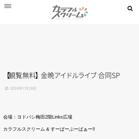
NEWS
PROFILE
SCHEDULE
DISCOGRAPHY
MOVIE
【
観覧無
料
】
金
晩
ア
イ
ド
ル
ラ
イ
ブ
合同SP
AUDITION
2024年7月19日
STORE
FAN CLUB
会場：ヨドバシ梅田2階Links広場
カラフルスクリーム & すーぱーぷーばぁー!!