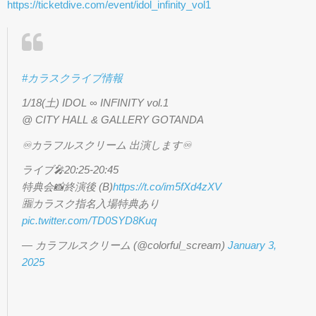
https://ticketdive.com/event/idol_infinity_vol1
#カラスクライブ情報
1/18(土) IDOL ∞ INFINITY vol.1
@ CITY HALL & GALLERY GOTANDA
♾️カラフルスクリーム 出演します♾️
ライブ🎤20:25-20:45
特典会📸終演後 (B)
https://t.co/im5fXd4zXV
🈯️カラスク指名入場特典あり
pic.twitter.com/TD0SYD8Kuq
— カラフルスクリーム (@colorful_scream)
January 3,
2025