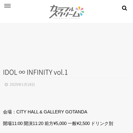
NEWS
PROFILE
SCHEDULE
DISCOGRAPHY
MOVIE
IDOL ∞ INFINITY vol.1
AUDITION
2025年1月18日
STORE
FAN CLUB
会場：CITY HALL & GALLERY GOTANDA
開場11:00 開演11:20 前方¥5,000 一般¥2,500 ドリンク別