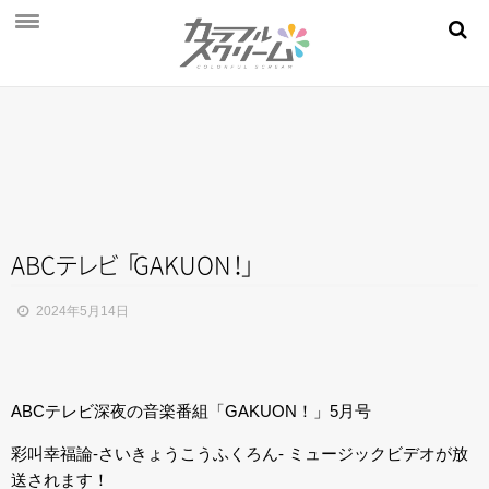
NEWS
PROFILE
SCHEDULE
DISCOGRAPHY
MOVIE
AB
C
テ
レ
ビ
「
GAKUO
N
！
」
AUDITION
2024年5月14日
STORE
FAN CLUB
ABCテレビ深夜の音楽番組「GAKUON！」5月号
彩叫幸福論-さいきょうこうふくろん- ミュージックビデオが放
送されます！