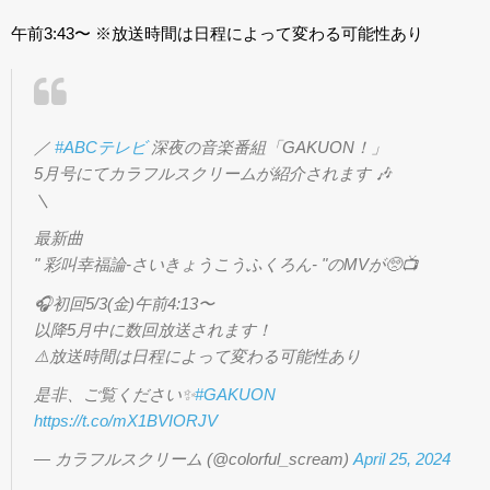
午前3:43〜 ※放送時間は日程によって変わる可能性あり
／
#ABCテレビ
深夜の音楽番組「GAKUON！」
5月号にてカラフルスクリームが紹介されます 🎶
＼
最新曲
" 彩叫幸福論-さいきょうこうふくろん- "のMVが🥺📺
🎧初回5/3(金)午前4:13〜
以降5月中に数回放送されます！
⚠️放送時間は日程によって変わる可能性あり
是非、ご覧ください✨
#GAKUON
https://t.co/mX1BVIORJV
— カラフルスクリーム (@colorful_scream)
April 25, 2024