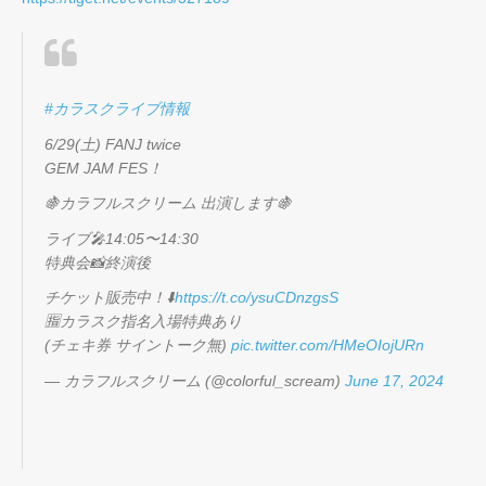
#カラスクライブ情報
6/29(土) FANJ twice
GEM JAM FES！
🍇カラフルスクリーム 出演します🍇
ライブ🎤14:05〜14:30
特典会📸終演後
チケット販売中！⬇️
https://t.co/ysuCDnzgsS
🈯️カラスク指名入場特典あり
(チェキ券 サイントーク無)
pic.twitter.com/HMeOIojURn
— カラフルスクリーム (@colorful_scream)
June 17, 2024