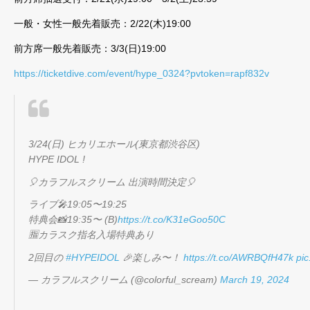
一般・女性一般先着販売：2/22(木)19:00
前方席一般先着販売：3/3(日)19:00
https://ticketdive.com/event/hype_0324?pvtoken=rapf832v
3/24(日) ヒカリエホール(東京都渋谷区)
HYPE IDOL !
🎈カラフルスクリーム 出演時間決定🎈
ライブ🎤19:05〜19:25
特典会📸19:35〜 (B)
https://t.co/K31eGoo50C
🈯️カラスク指名入場特典あり
2回目の
#HYPEIDOL
🎉楽しみ〜！
https://t.co/AWRBQfH47k
pi
— カラフルスクリーム (@colorful_scream)
March 19, 2024