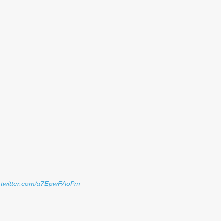
c.twitter.com/a7EpwFAoPm