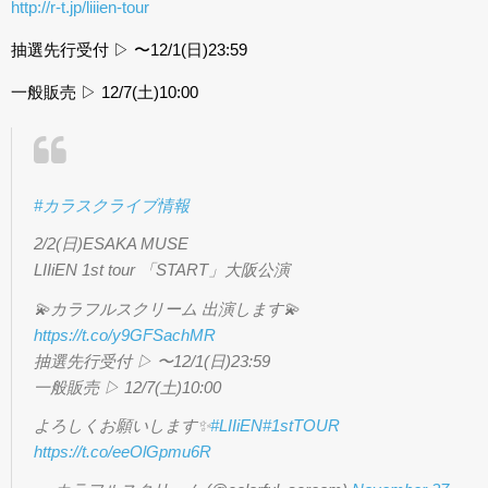
http://
r-t.jp/liiien-tour
抽選先行受付 ▷ 〜12/1(日)23:59
一般販売 ▷ 12/7(土)10:00
#カラスクライブ情報
2/2(日)ESAKA MUSE
LIIiEN 1st tour 「START」大阪公演
💫カラフルスクリーム 出演します💫
https://t.co/y9GFSachMR
抽選先行受付 ▷ 〜12/1(日)23:59
一般販売 ▷ 12/7(土)10:00
よろしくお願いします✨
#LIIiEN
#1stTOUR
https://t.co/eeOlGpmu6R