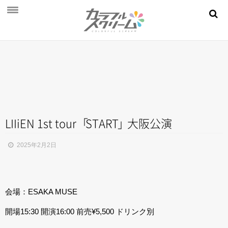
NEWS
PROFILE
SCHEDULE
DISCOGRAPHY
MOVIE
LIIiEN 1st tour
「
STAR
T
」
大阪公演
AUDITION
2025年2月2日
STORE
FAN CLUB
会場：ESAKA MUSE
開場15:30 開演16:00 前売¥5,500 ドリンク別