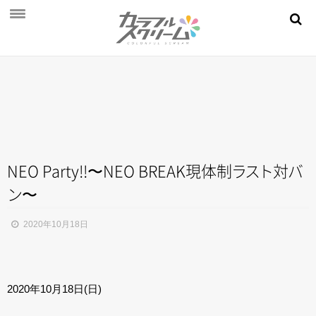
NEWS
PROFILE
SCHEDULE
DISCOGRAPHY
MOVIE
NEO Party!!〜NEO BREAK現体
制
ラ
ス
ト
対
バ
ン
〜
AUDITION
STORE
2020年10月18日
FAN CLUB
2020年10月18日(日)