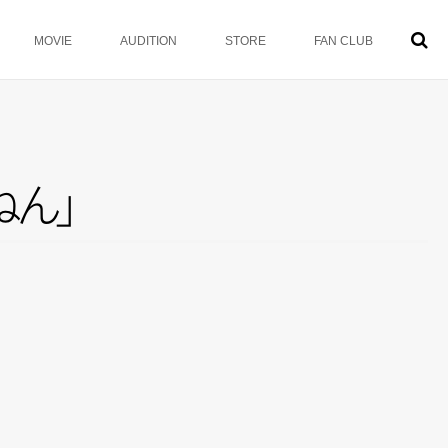
MOVIE
AUDITION
STORE
FAN CLUB
ね
ん
」