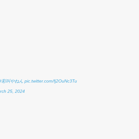
#彩叫やねん
pic.twitter.com/fj2OuNc3Tu
rch 25, 2024