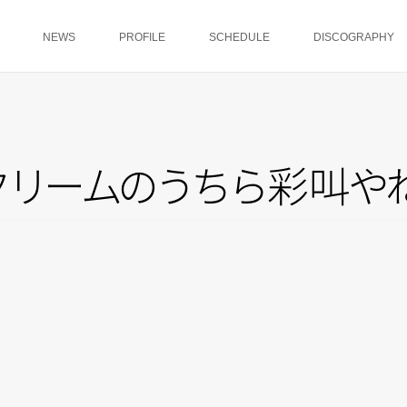
NEWS
PROFILE
SCHEDULE
DISCOGRAPHY
ク
リ
ー
ム
の
う
ち
ら
彩
叫
や