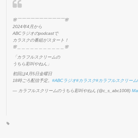
🌸￣￣￣￣￣￣￣￣￣￣￣🌸
2024年4月から
ABCラジオのpodcastで
カラスクの番組がスタート！
🌸＿＿＿＿＿＿＿＿＿＿＿🌸
「カラフルスクリームの
うちら彩叫やねん」
初回は4月5日金曜日
18時ごろ配信予定。
#ABCラジオ
#カラスク
#カラフルスクリーム
— カラフルスクリームのうちら彩叫やねん (@c_s_abc1008)
Ma