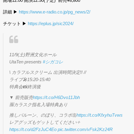
開場12:00 開演12:50(予定) 前売¥8,800
詳細 ▶︎
https://www.e-radio.co.jp/pg_news/2/
チケット ▶︎
https://eplus.jp/sic2024/
11/9(土)野洲文化ホール
UtaTen presents
#シガコレ
\ カラフルスクリーム 出演時間決定!! //
ライブ🎤15:20-15:40
特典会📸終演後
▼ 前売販売
https://t.co/H6Dvo11Jbh
🈯️カラスク指名入場特典あり
推しバルーン、のぼり、コラボ缶
https://t.co/KfxyhuTvws
レアグッズもゲットしてください✧
https://t.co/d2FzJuC4Eo
pic.twitter.com/vFsk2Kz24R