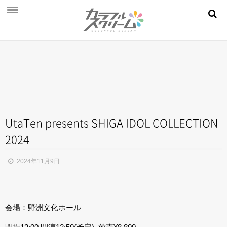
NEWS
PROFILE
SCHEDULE
DISCOGRAPHY
MOVIE
UtaTen presents SHIGA IDOL COLLECTION
2024
AUDITION
STORE
2024年11月9日
FAN CLUB
会場：野洲文化ホール