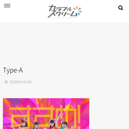
NEWS
PROFILE
SCHEDULE
DISCOGRAPHY
MOVIE
Type-A
AUDITION
2020年4月4日
STORE
FAN CLUB