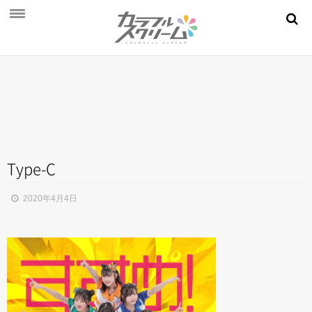
NEWS
PROFILE
SCHEDULE
DISCOGRAPHY
MOVIE
Type-C
AUDITION
2020年4月4日
STORE
FAN CLUB